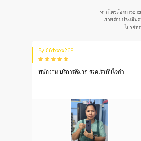
หากใครต้องการขายโทร
เราพร้อมประเมินร
โทรศัพท์
By 061xxxx268
ัยดี
พนักงาน บริการดีมาก รวดเร็วทันใจค่า
ป็นกันเอง