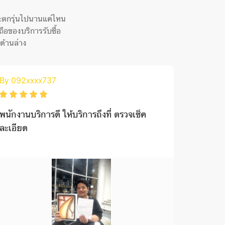
ณจะตกรุ่นไปนานแค่ไหน
อของบริการรับซื้อ
งด้านล่าง
By 092xxxx737
By 098x
พนักงานบริการดี ให้บริการถึงที่ ตรวจเช็ค
บริการ 
ละเอียด
พนักงาน