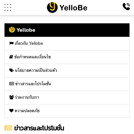
Yellobe
เกี่ยวกับ Yellobe
ข้อกำหนดและเงื่อนไข
นโยบายความเป็นส่วนตัว
ข่าวสารและโปรโมชั่น
ร่วมงานกับเรา
ความปลอดภัย
ข่าวสารและโปรโมชั่น