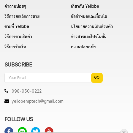
คำถามบ่อยๆ
เกี่ยวกับ Yellobe
วิธีการยกเลิกการขาย
ข้อกำหนดและเงื่อนไข
ขายที่ Yellobe
นโยบายความเป็นส่วนตัว
วิธีการขายสินค้า
ข่าวสารและโปรโมชั่น
วิธีการรับเงิน
ความปลอดภัย
SUBSCRIBE
GO
098-950-9222
yellobemptech@gmail.com
FOLLOW US