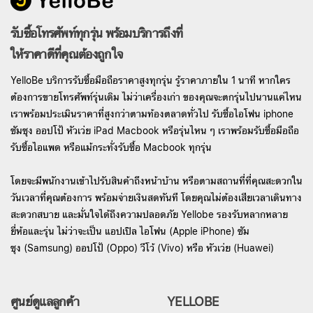
รับซื้อโทรศัพท์ทุกรุ่น พร้อมบริการถึงที่
ให้ราคาดีที่คุณต้องถูกใจ
YelloBe บริการรับซื้อมือถือราคาสูงทุกรุ่น รู้ราคาภายใน 1 นาที หากใคร
ต้องการขายโทรศัพท์รุ่นเดิม ไม่ว่าเครื่องเก่า ของคุณจะตกรุ่นไปนานแค่ไหน
เราพร้อมประเมินราคาที่สูงกว่าตามท้องตลาดทั่วไป รับซื้อไอโฟน iphone
ซัมซุง ออปโป้ หัวเว่ย iPad Macbook หรือรุ่นไหน ๆ เราพร้อมรับซื้อมือถือ
รับซื้อไอแพด หรือแม้กระทั่งรับซื้อ Macbook ทุกรุ่น
โดยจะมีพนักงานเข้าไปรับสินค้าถึงหน้าบ้าน หรือตามสถานที่ที่คุณสะดวกใน
วันเวลาที่คุณต้องการ พร้อมจ่ายเงินสดทันที โดยคุณไม่ต้องเสียเวลาเดินทาง
สะดวกสบาย และมั่นใจได้ถึงความปลอดภัย Yellobe รองรับหลากหลาย
ยี่ห้อและรุ่น ไม่ว่าจะเป็น แอปเปิล ไอโฟน (Apple iPhone) ซัม
ซุง (Samsung) ออปโป้ (Oppo) วีโว้ (Vivo) หรือ หัวเว่ย (Huawei)
ศูนย์ดูแลลูกค้า
YELLOBE